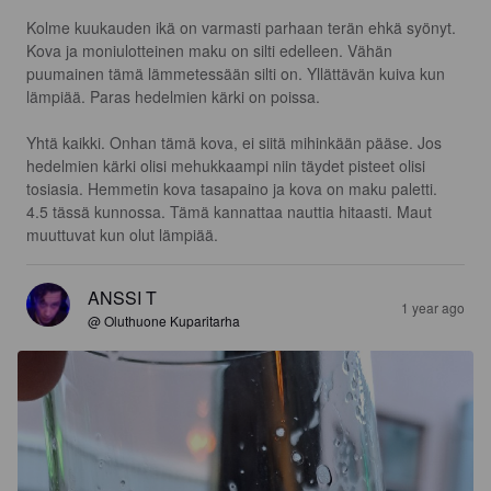
Kolme kuukauden ikä on varmasti parhaan terän ehkä syönyt. 
Kova ja moniulotteinen maku on silti edelleen. Vähän 
puumainen tämä lämmetessään silti on. Yllättävän kuiva kun 
lämpiää. Paras hedelmien kärki on poissa. 

Yhtä kaikki. Onhan tämä kova, ei siitä mihinkään pääse. Jos 
hedelmien kärki olisi mehukkaampi niin täydet pisteet olisi 
tosiasia. Hemmetin kova tasapaino ja kova on maku paletti. 
4.5 tässä kunnossa. Tämä kannattaa nauttia hitaasti. Maut 
muuttuvat kun olut lämpiää.
ANSSI T
1 year ago
@ Oluthuone Kuparitarha