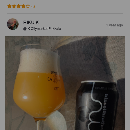
4.3
RIKU K
1 year ago
@ K-Citymarket Pirkkala