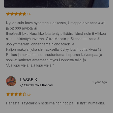
4.6
Nyt on suht kova hypemehu jenkeistä, Untappd arvosana 4,49 
ja 52 000 arviota 🤣

Ilmeisesti joku klassikko jota tehty pitkään. Tämä noin 9 viikkoa 
sitten tölkitettyä tavaraa. Citra,Mosaic ja Simcoe mukana 💪

Joo ymmärrän, onhan tämä hieno tekele 🤌

Paljon makuja, joka siemauksella löytyy jotain uutta kivaa 😋

Raikas ja nektarimainen suutuntuma. Lopussa kuivempaa ja 
sopivat katkerot antamaan myös luonnetta tälle 👍

"Älä lopu vielä, älä lopu vielä!"
LASSE K
1 year ago
@ Olutravintola Konttori
4.0
Hanasta. Täyteläinen hedelmäinen nedipa. Hillitysti humaloitu.