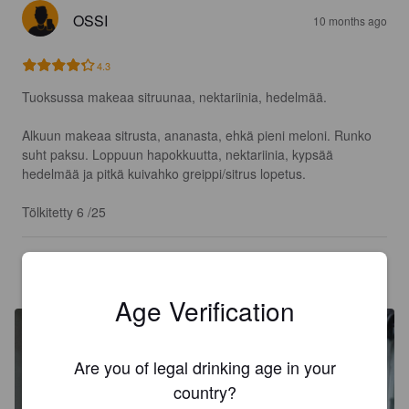
OSSI
10 months ago
4.3
Tuoksussa makeaa sitruunaa, nektariinia, hedelmää.

Alkuun makeaa sitrusta, ananasta, ehkä pieni meloni. Runko 
suht paksu. Loppuun hapokkuutta, nektariinia, kypsää 
hedelmää ja pitkä kuivahko greippi/sitrus lopetus.

Tölkitetty 6 /25
JORGEBOY
11 months ago
@ K-Citymarket Pirkkala
Age Verification
Are you of legal drinking age in your
country?