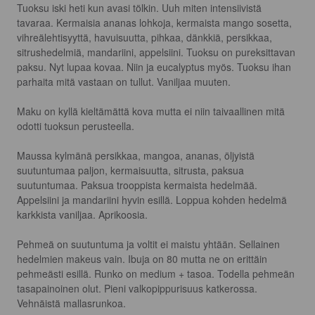
Tuoksu iski heti kun avasi tölkin. Uuh miten intensiivistä 
tavaraa. Kermaisia ananas lohkoja, kermaista mango sosetta, 
vihreälehtisyyttä, havuisuutta, pihkaa, dänkkiä, persikkaa, 
sitrushedelmiä, mandariini, appelsiini. Tuoksu on pureksittavan 
paksu. Nyt lupaa kovaa. Niin ja eucalyptus myös. Tuoksu ihan 
parhaita mitä vastaan on tullut. Vaniljaa muuten. 

Maku on kyllä kieltämättä kova mutta ei niin taivaallinen mitä 
odotti tuoksun perusteella. 

Maussa kylmänä persikkaa, mangoa, ananas, öljyistä 
suutuntumaa paljon, kermaisuutta, sitrusta, paksua 
suutuntumaa. Paksua trooppista kermaista hedelmää. 
Appelsiini ja mandariini hyvin esillä. Loppua kohden hedelmä 
karkkista vaniljaa. Aprikoosia. 

Pehmeä on suutuntuma ja voltit ei maistu yhtään. Sellainen 
hedelmien makeus vain. Ibuja on 80 mutta ne on erittäin 
pehmeästi esillä. Runko on medium + tasoa. Todella pehmeän 
tasapainoinen olut. Pieni valkopippurisuus katkerossa. 
Vehnäistä mallasrunkoa. 
