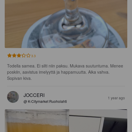
3.3
Todella samea. Ei silti niin paksu. Mukava suutuntuma. Menee 
poskiin, aavistus imelyyttä ja happamuutta. Aika vahva. 
Sopivan kiva.
JOCCERI
1 year ago
@ K-Citymarket Ruoholahti