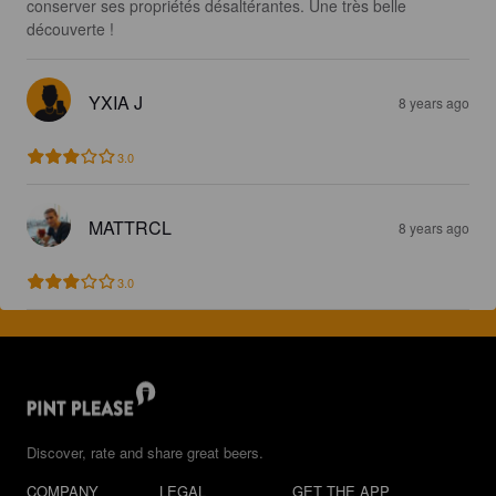
conserver ses propriétés désaltérantes. Une très belle 
découverte !
YXIA J
8 years ago
3.0
MATTRCL
8 years ago
3.0
Discover, rate and share great beers.
COMPANY
LEGAL
GET THE APP