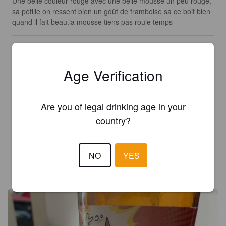
Une belle couleur rouge avec une belle mousse un peu rouge, 
sa pétille on ressent bien un goût de framboise sa ce boit bien 
quand il fait beau.la mousse tiens pas roule temps
LIONEL Q
7 years ago
Age Verification
2.5
Are you of legal drinking age in your
GREG LC
7 years ago
country?
3.5
NO
YES
RZNK
7 years ago